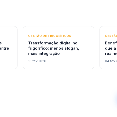
GESTÃO DE FRIGORÍFICOS
GESTÃO
e
Transformação digital no
Benef
entre
frigorífico: menos slogan,
que a
mais integração
realm
18 fev 2026
04 fev 