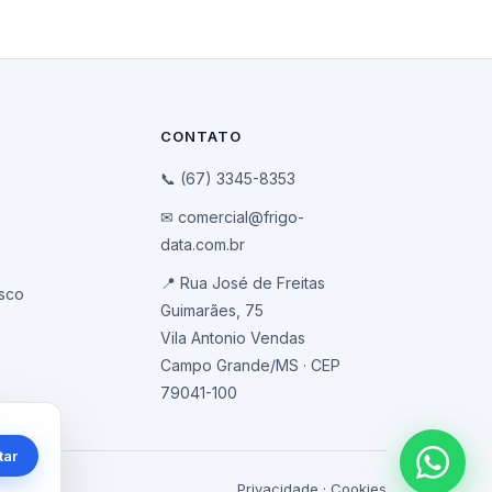
CONTATO
📞 (67) 3345-8353
✉ comercial@frigo-
data.com.br
📍 Rua José de Freitas
sco
Guimarães, 75
Vila Antonio Vendas
Campo Grande/MS · CEP
79041-100
tar
Privacidade
·
Cookies