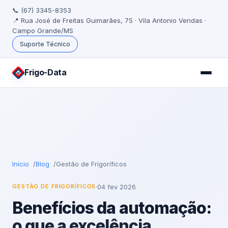
📞 (67) 3345-8353
📍 Rua José de Freitas Guimarães, 75 · Vila Antonio Vendas ·
Campo Grande/MS
Suporte Técnico
Frigo
-Data
Início
Blog
Gestão de Frigoríficos
·
04 fev 2026
GESTÃO DE FRIGORÍFICOS
Benefícios da automação:
o que a excelência