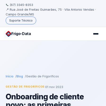
📞 (67) 3345-8353
📍 Rua José de Freitas Guimarães, 75 · Vila Antonio Vendas ·
Campo Grande/MS
Suporte Técnico
Frigo
-Data
Início
Blog
Gestão de Frigoríficos
·
01 nov 2023
GESTÃO DE FRIGORÍFICOS
Onboarding de cliente
novo: as primeiras