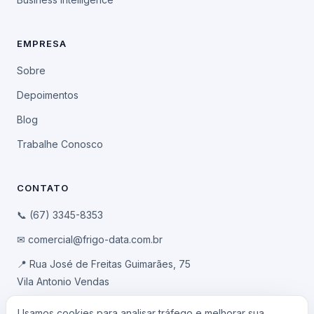
EMPRESA
Sobre
Depoimentos
Blog
Trabalhe Conosco
CONTATO
📞 (67) 3345-8353
✉ comercial@frigo-data.com.br
📍 Rua José de Freitas Guimarães, 75
Vila Antonio Vendas
Campo Grande/MS · CEP 79041-100
Usamos cookies para analisar tráfego e melhorar sua