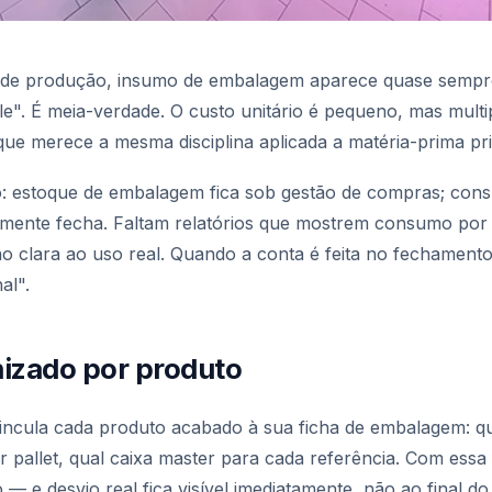
 de produção, insumo de embalagem aparece quase semp
e". É meia-verdade. O custo unitário é pequeno, mas mult
a que merece a mesma disciplina aplicada a matéria-prima pri
do: estoque de embalagem fica sob gestão de compras; co
amente fecha. Faltam relatórios que mostrem consumo por
o clara ao uso real. Quando a conta é feita no fechamento
al".
izado por produto
incula cada produto acabado à sua ficha de embalagem: qu
or pallet, qual caixa master para cada referência. Com ess
— e desvio real fica visível imediatamente, não ao final do