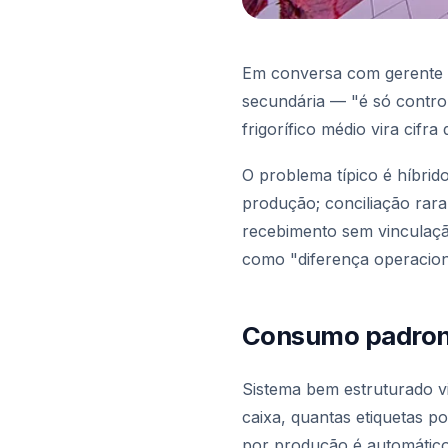
Em conversa com gerente
secundária — "é só control
frigorífico médio vira cifr
O problema típico é híbri
produção; conciliação rar
recebimento sem vinculaçã
como "diferença operacion
Consumo padron
Sistema bem estruturado v
caixa, quantas etiquetas p
por produção é automático 