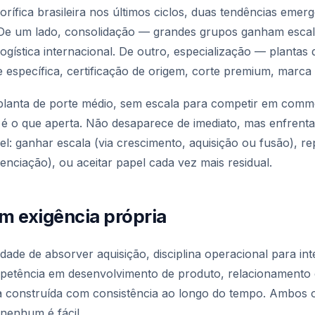
gorífica brasileira nos últimos ciclos, duas tendências em
e um lado, consolidação — grandes grupos ganham escala
gística internacional. De outro, especialização — plantas
 específica, certificação de origem, corte premium, marca 
planta de porte médio, sem escala para competir em commo
é o que aperta. Não desaparece de imediato, mas enfren
vel: ganhar escala (via crescimento, aquisição ou fusão), r
enciação), ou aceitar papel cada vez mais residual.
m exigência própria
cidade de absorver aquisição, disciplina operacional para i
ompetência em desenvolvimento de produto, relacionamento 
a construída com consistência ao longo do tempo. Ambos o
nenhum é fácil.