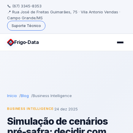
📞 (67) 3345-8353
📍 Rua José de Freitas Guimarães, 75 · Vila Antonio Vendas ·
Campo Grande/MS
Suporte Técnico
Frigo
-Data
Início
Blog
Business Intelligence
·
24 dez 2025
BUSINESS INTELLIGENCE
Simulação de cenários
pré-safra: decidir com