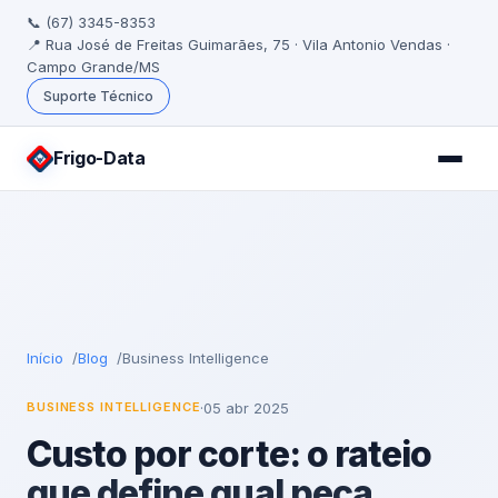
📞 (67) 3345-8353
📍 Rua José de Freitas Guimarães, 75 · Vila Antonio Vendas ·
Campo Grande/MS
Suporte Técnico
Frigo
-Data
Início
Blog
Business Intelligence
·
05 abr 2025
BUSINESS INTELLIGENCE
Custo por corte: o rateio
que define qual peça