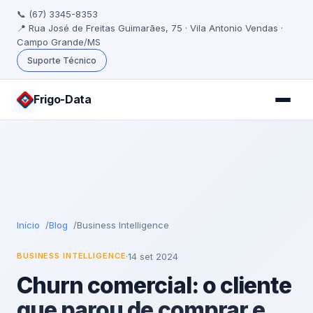
📞 (67) 3345-8353
📍 Rua José de Freitas Guimarães, 75 · Vila Antonio Vendas ·
Campo Grande/MS
Suporte Técnico
Frigo
-Data
Início
Blog
Business Intelligence
·
14 set 2024
BUSINESS INTELLIGENCE
Churn comercial: o cliente
que parou de comprar e