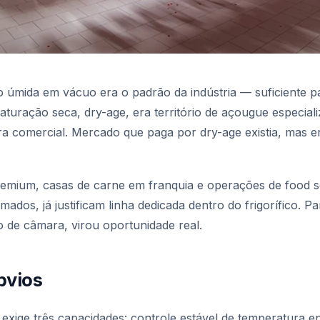
úmida em vácuo era o padrão da indústria — suficiente pa
aturação seca, dry-age, era território de açougue especial
era comercial. Mercado que paga por dry-age existia, mas 
remium, casas de carne em franquia e operações de food 
dos, já justificam linha dedicada dentro do frigorífico. 
o de câmara, virou oportunidade real.
bvios
xige três capacidades: controle estável de temperatura e