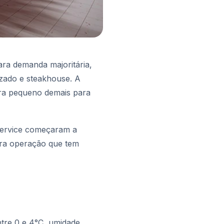
ra demanda majoritária,
izado e steakhouse. A
era pequeno demais para
service começaram a
Para operação que tem
ntre 0 e 4°C, umidade