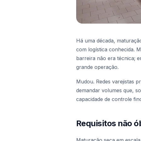
Há uma década, maturação 
com logística conhecida. M
barreira não era técnica; 
grande operação.
Mudou. Redes varejistas p
demandar volumes que, soma
capacidade de controle fin
Requisitos não ó
Maturação seca em escala e