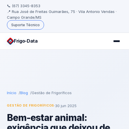
📞 (67) 3345-8353
📍 Rua José de Freitas Guimarães, 75 · Vila Antonio Vendas ·
Campo Grande/MS
Suporte Técnico
Frigo
-Data
Início
Blog
Gestão de Frigoríficos
·
30 jun 2025
GESTÃO DE FRIGORÍFICOS
Bem-estar animal:
exigência que deixou de