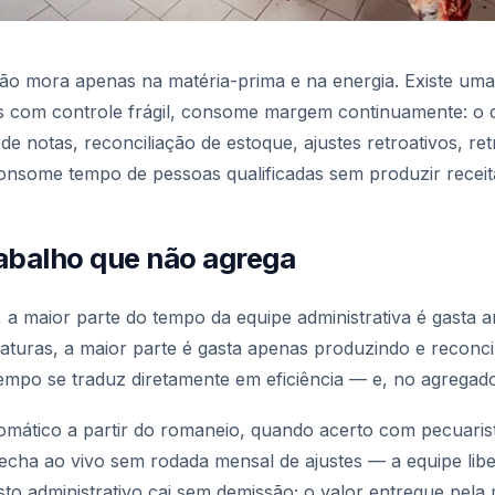
 não mora apenas na matéria-prima e na energia. Existe u
 com controle frágil, consome margem continuamente: o c
 de notas, reconciliação de estoque, ajustes retroativos, r
onsome tempo de pessoas qualificadas sem produzir receit
abalho que não agrega
 maior parte do tempo da equipe administrativa é gasta 
turas, a maior parte é gasta apenas produzindo e reconci
empo se traduz diretamente em eficiência — e, no agregad
mático a partir do romaneio, quando acerto com pecuarist
fecha ao vivo sem rodada mensal de ajustes — a equipe lib
usto administrativo cai sem demissão; o valor entregue pel