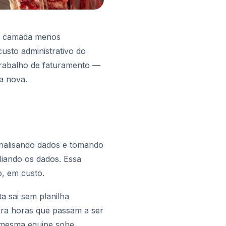
ma camada menos
usto administrativo do
etrabalho de faturamento —
a nova.
analisando dados e tomando
liando os dados. Essa
o, em custo.
a sai sem planilha
era horas que passam a ser
a mesma equipe sobe.