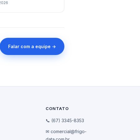
2026
Falar com a equipe →
CONTATO
📞 (67) 3345-8353
✉ comercial@frigo-
data.com.br