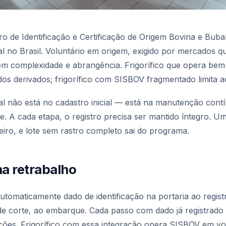
o de Identificação e Certificação de Origem Bovina e Bubal
cial no Brasil. Voluntário em origem, exigido por mercados 
 em complexidade e abrangência. Frigorífico que opera b
os derivados; frigorífico com SISBOV fragmentado limita a
l não está no cadastro inicial — está na manutenção contí
te. A cada etapa, o registro precisa ser mantido íntegro. 
nteiro, e lote sem rastro completo sai do programa.
na retrabalho
tomaticamente dado de identificação na portaria ao registr
 de corte, ao embarque. Cada passo com dado já registrado
eções. Frigorífico com essa integração opera SISBOV em v