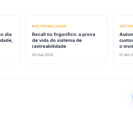
RASTREABILIDADE
GESTÃO
no dia
Recall no frigorífico: a prova
Autom
idade,
de vida do sistema de
custos
rastreabilidade
o invi
20 mai 2025
01 abr 