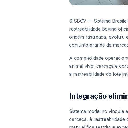
SISBOV — Sistema Brasileir
rastreabilidade bovina ofi
origem rastreada, evoluiu
conjunto grande de mercad
A complexidade operaciona
animal vivo, carcaça e cor
a rastreabilidade do lote i
Integração elimi
Sistema moderno vincula au
carcaça, à rastreabilidade
manual fica restrito a exc