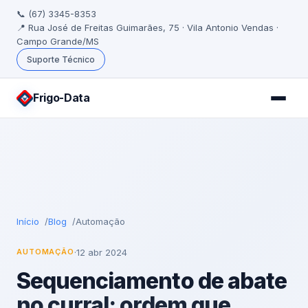
📞 (67) 3345-8353
📍 Rua José de Freitas Guimarães, 75 · Vila Antonio Vendas ·
Campo Grande/MS
Suporte Técnico
Frigo
-Data
Início
Blog
Automação
·
12 abr 2024
AUTOMAÇÃO
Sequenciamento de abate
no curral: ordem que