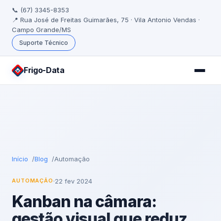
📞 (67) 3345-8353
📍 Rua José de Freitas Guimarães, 75 · Vila Antonio Vendas ·
Campo Grande/MS
Suporte Técnico
Frigo
-Data
Início
Blog
Automação
·
22 fev 2024
AUTOMAÇÃO
Kanban na câmara:
gestão visual que reduz