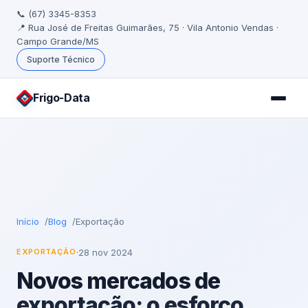
📞 (67) 3345-8353
📍 Rua José de Freitas Guimarães, 75 · Vila Antonio Vendas ·
Campo Grande/MS
Suporte Técnico
Frigo
-Data
Início
Blog
Exportação
·
28 nov 2024
EXPORTAÇÃO
Novos mercados de
exportação: o esforço