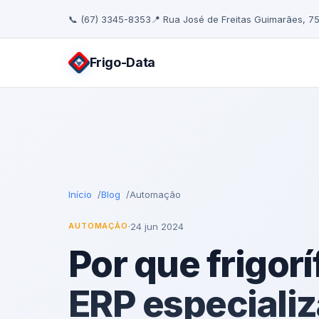
📞 (67) 3345-8353
📍 Rua José de Freitas Guimarães, 7
Frigo
-Data
Início
Blog
Automação
·
24 jun 2024
AUTOMAÇÃO
Por que frigor
ERP especiali