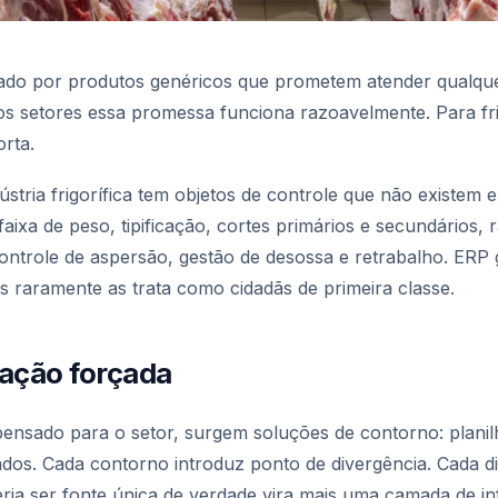
o por produtos genéricos que prometem atender qualquer
s setores essa promessa funciona razoavelmente. Para fri
rta.
ústria frigorífica tem objetos de controle que não existem
faixa de peso, tipificação, cortes primários e secundários, 
ontrole de aspersão, gestão de desossa e retrabalho. ERP
 raramente as trata como cidadãs de primeira classe.
tação forçada
ensado para o setor, surgem soluções de contorno: planilha
cados. Cada contorno introduz ponto de divergência. Cada
eria ser fonte única de verdade vira mais uma camada de i