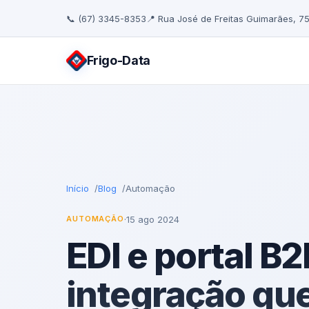
📞 (67) 3345-8353
📍 Rua José de Freitas Guimarães, 7
Frigo
-Data
Início
Blog
Automação
·
15 ago 2024
AUTOMAÇÃO
EDI e portal B
integração que