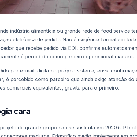
nde indústria alimentícia ou grande rede de food service te
gração eletrônica de pedido. Não é exigência formal em tod
cedor que recebe pedido via EDI, confirma automaticament
icamente é percebido como parceiro operacional maduro.
do por e-mail, digita no próprio sistema, envia confirmaçã
ar, é percebido como parceiro que ainda exige atenção do
 comerciais equivalentes, gravita para o primeiro.
ogia cara
projeto de grande grupo não se sustenta em 2020+. Plataf
 conectores maduros. Frigorífico médio implementa em pr