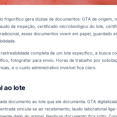
o frigorífico gera dúzias de documentos: GTA de origem, no
audo de inspeção, certificado microbiológico do lote, certi
tradicional, esses documentos vivem em papel, guardado e
ilidade.
astreabilidade completa de um lote específico, a busca c
ico, fotografar para envio. Horas de trabalho por solicitaç
ais, e o custo administrativo invisível fica claro.
l ao lote
da documento ao lote que ele documenta. GTA digitalizada
 entrada vincula-se ao recebimento; laudo laboratorial liga-
mente dado do animal. Nenhum documento fica solto. Consu