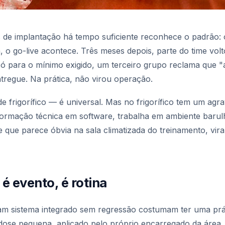
e implantação há tempo suficiente reconhece o padrão: o
, o go-live acontece. Três meses depois, parte do time vo
só para o mínimo exigido, um terceiro grupo reclama que "a
ntregue. Na prática, não virou operação.
de frigorífico — é universal. Mas no frigorífico tem um agr
formação técnica em software, trabalha em ambiente barul
e que parece óbvia na sala climatizada do treinamento, vira
é evento, é rotina
am sistema integrado sem regressão costumam ter uma pr
dose pequena, aplicado pelo próprio encarregado da área, 