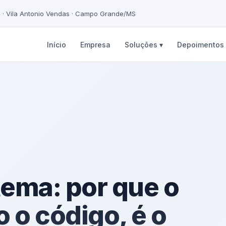
5 · Vila Antonio Vendas · Campo Grande/MS
Início
Empresa
Soluções ▾
Depoimentos
tema: por que o
o o código, é o