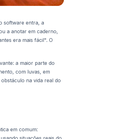
 software entra, a
ltou a anotar em caderno,
ntes era mais fácil". O
avante: a maior parte do
hento, com luvas, em
 obstáculo na vida real do
ática em comum:
usando situações reais do